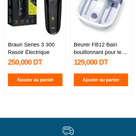
Braun Series 3 300
Beurer FB12 Bain
Rasoir Électrique
bouillonnant pour les
pieds...
250,000 DT
129,000 DT
Ajouter au panier
Ajouter au panier