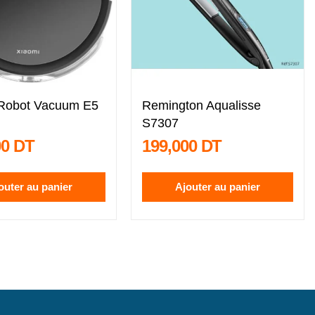
 Robot Vacuum E5
Remington Aqualisse
S7307
00 DT
199,000 DT
outer au panier
Ajouter au panier