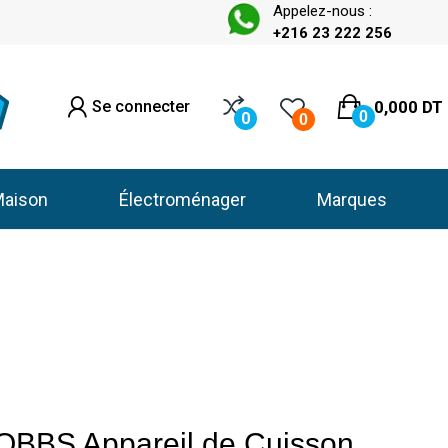
Appelez-nous :
+216 23 222 256
Se connecter
0,000 DT
0
0
0
aison
Électroménager
Marques
BBS Appareil de Cuisson