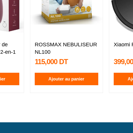
 de
ROSSMAX NEBULISEUR
Xiaomi
 2-en-1
NL100
115,000 DT
399,0
ier
Ajouter au panier
Aj