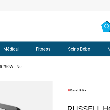
Médical
Fitness
Soins Bébé
M
 750W - Noir
RUSSELL HO