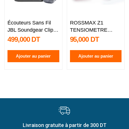
Écouteurs Sans Fil
ROSSMAX Z1
JBL Soundgear Clips -
TENSIOMETRE
Blanc
ELECTRONIQUE
499,000 DT
95,000 DT
AVEC CABLE USB
Ajouter au panier
Ajouter au panier
Livraison gratuite à partir de 300 DT