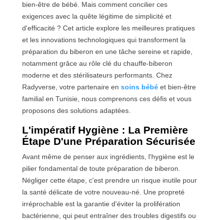
bien-être de bébé. Mais comment concilier ces
Le chauffe-biberon : l'innovation au service de la
exigences avec la quête légitime de simplicité et
simplicité
d'efficacité ? Cet article explore les meilleures pratiques
L'entretien post-biberon : nettoyage et stérilisation
et les innovations technologiques qui transforment la
Nettoyage immédiat : les bons réflexes
préparation du biberon en une tâche sereine et rapide,
La stérilisation : quand et comment ?
notamment grâce au rôle clé du chauffe-biberon
Optimiser la préparation du biberon au quotidien
moderne et des stérilisateurs performants. Chez
Préparer à l'avance : mythe ou réalité ?
Radyverse, votre partenaire en
soins bébé
et bien-être
Les outils qui simplifient le quotidien
familial en Tunisie, nous comprenons ces défis et vous
Gérer les imprévus : la préparation en
proposons des solutions adaptées.
déplacement
L'impératif Hygiène : La Première
Les erreurs fréquentes à éviter
Étape D'une Préparation Sécurisée
Le surdosage ou sous-dosage
La température excessive ou insuffisante
Avant même de penser aux ingrédients, l'hygiène est le
La réutilisation du lait non consommé
pilier fondamental de toute préparation de biberon.
Ce que retiennent les recommandations officielles
Négliger cette étape, c'est prendre un risque inutile pour
Conclusion : la sérénité au cœur de la préparation
la santé délicate de votre nouveau-né. Une propreté
du biberon
irréprochable est la garantie d'éviter la prolifération
bactérienne, qui peut entraîner des troubles digestifs ou