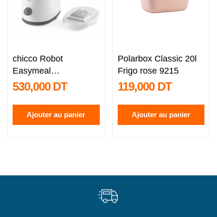
chicco Robot
Polarbox Classic 20l
Easymeal
Frigo rose 9215
Steamcooker
530,000 DT
119,000 DT
Ajouter au panier
Ajouter au panier