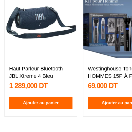
Haut Parleur Bluetooth
Westinghouse Ton
JBL Xtreme 4 Bleu
HOMMES 15P À P
WH2301
1 289,000 DT
69,000 DT
Ajouter au panier
Ajouter au pan