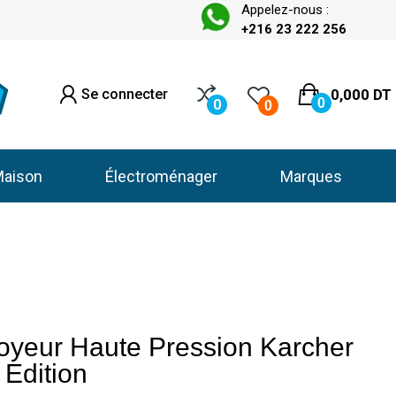
Appelez-nous :
+216 23 222 256
Se connecter
0,000 DT
0
0
0
aison
Électroménager
Marques
oyeur Haute Pression Karcher
 Edition