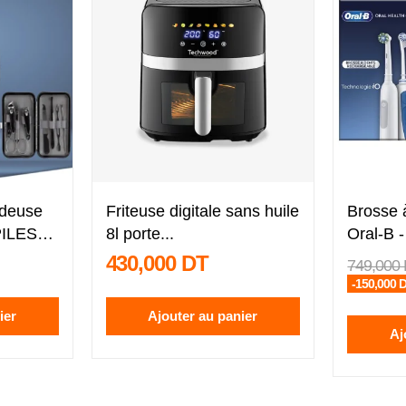
deuse
Friteuse digitale sans huile
Brosse 
ILES
8l porte...
Oral-B 
430,000 DT
749,000
-150,000 
ier
Ajouter au panier
Aj