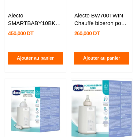
undefined
undefined
Alecto
Alecto BW700TWIN
SMARTBABY10BK
Chauffe biberon pour
Babyphone WiFi avec
bébé...
450,000 DT
260,000 DT
caméra HD
Ajouter au panier
Ajouter au panier