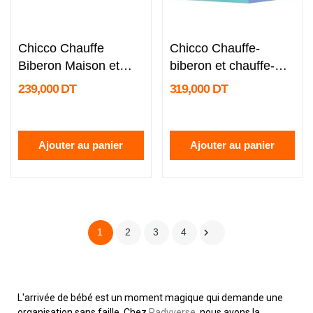
undefined
undefined
Chicco Chauffe
Chicco Chauffe-
Biberon Maison et
biberon et chauffe-
Voyage
repas avec...
239,000 DT
319,000 DT
Ajouter au panier
Ajouter au panier

1
2
3
4
L'arrivée de bébé est un moment magique qui demande une
organisation sans faille. Chez
Radyverse
, nous avons la