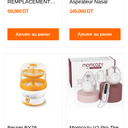
REMPLACEMENT
Aspirateur Nasal
POUR TIRE LAIT...
69,000 DT
145,000 DT
Ajouter au panier
Ajouter au panier
undefined
undefined
Beurer BY76
Momcozy V2 Pro Tire