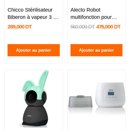
undefined
undefined
Chicco Stérilisateur
Alecto Robot
Biberon à vapeur 3 en
multifonction pour
1
bébé 5 en 1 BFP66
289,000 DT
560,000 DT
476,000 DT
Ajouter au panier
Ajouter au panier