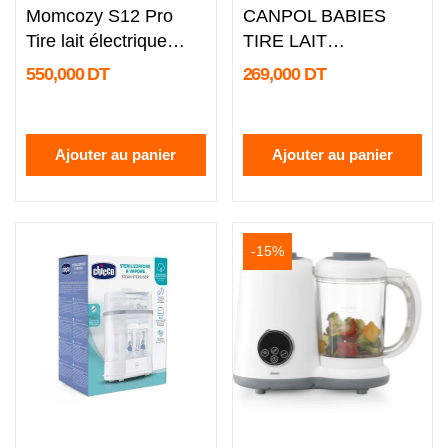
Momcozy S12 Pro
CANPOL BABIES
Tire lait électrique
TIRE LAIT
main libre...
ELECTRIQUE SANS
550,000 DT
269,000 DT
FIL...
Ajouter au panier
Ajouter au panier
-15%