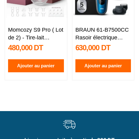
Momcozy S9 Pro ( Lot
BRAUN 61-B7500CC
de 2) - Tire-lait
Rasoir électrique
Portable...
Séries 6
480,000 DT
630,000 DT
Ajouter au panier
Ajouter au panier