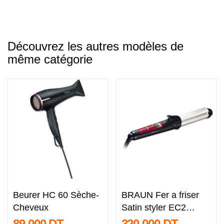
Découvrez les autres modèles de
même catégorie
Beurer HC 60 Sèche-
BRAUN Fer a friser
Cheveux
Satin styler EC2
Colour
89,000 DT
320,000 DT