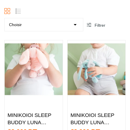

Choisir
Filtrer
undefined
undefined
MINIKOIOI SLEEP
MINIKOIOI SLEEP
BUDDY LUNA
BUDDY LUNA
SUCETTE EN
SUCETTE EN