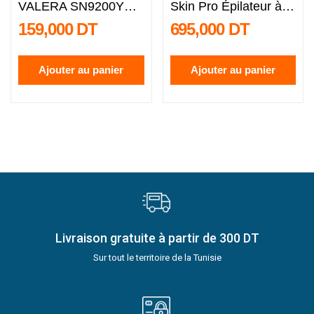
VALERA SN9200YRC
Skin Pro Épilateur à
2000W - Rouge
la...
159,000 DT
695,000 DT
Ajouter au panier
Ajouter au panier
Livraison gratuite à partir de 300 DT
Sur tout le territoire de la Tunisie