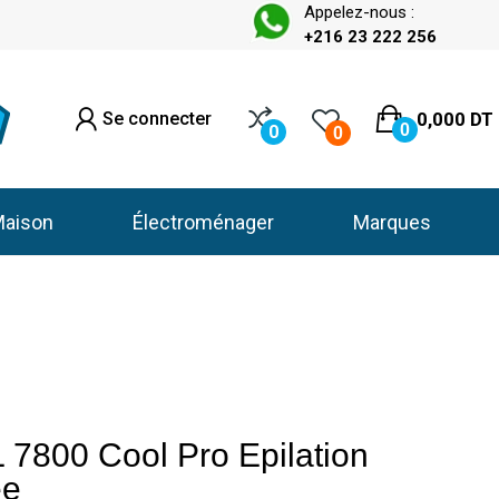
Appelez-nous :
+216 23 222 256
Se connecter
0,000 DT
0
0
0
aison
Électroménager
Marques
7800 Cool Pro Epilation
ee