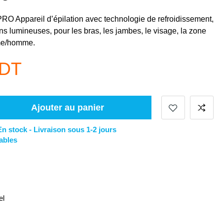
O Appareil d’épilation avec technologie de refroidissement,
ns lumineuses, pour les bras, les jambes, le visage, la zone
mme/homme.
 DT
Ajouter au panier
En stock -
Livraison sous 1-2 jours
ables
el