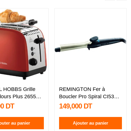
 HOBBS Grille
REMINGTON Fer à
lours Plus 26554-
Boucler Pro Spiral CI5319
- Noir
00 DT
149,000 DT
outer au panier
Ajouter au panier