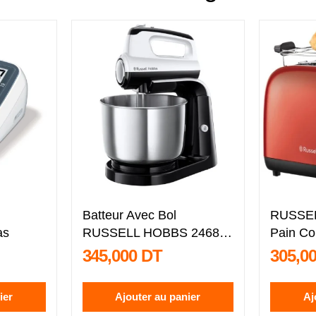
Batteur Avec Bol
RUSSEL
as
RUSSELL HOBBS 24680-
Pain Co
56 - Noir...
56...
345,000 DT
305,0
ier
Ajouter au panier
Aj