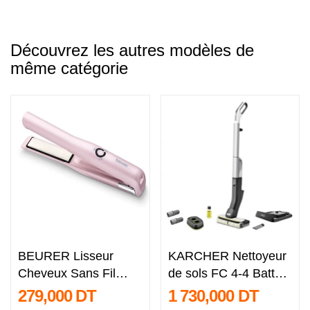
Découvrez les autres modèles de
même catégorie
BEURER Lisseur
KARCHER Nettoyeur
Cheveux Sans Fil
de sols FC 4-4 Battery
HS20 Rose
Set
279,000 DT
1 730,000 DT