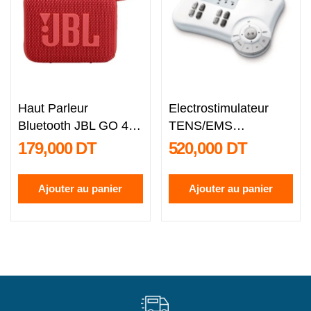
Haut Parleur
Electrostimulateur
Bluetooth JBL GO 4
TENS/EMS
Rouge
numérique BEURER
179,000 DT
520,000 DT
EM 80
Ajouter au panier
Ajouter au panier