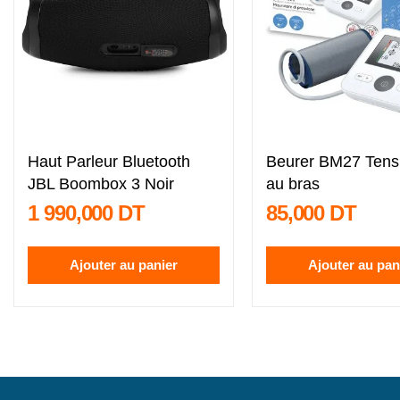
Haut Parleur Bluetooth
Beurer BM27 Tens
JBL Boombox 3 Noir
au bras
1 990,000 DT
85,000 DT
Ajouter au panier
Ajouter au pan