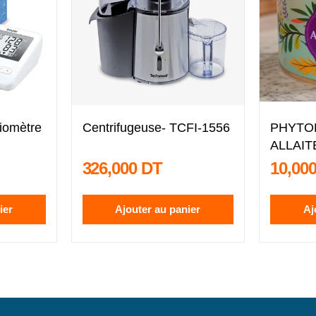
iomètre
Centrifugeuse- TCFI-1556
PHYTO
ALLAIT
SACHE
326,000 DT
10,00
ier
Ajouter au panier
Aj