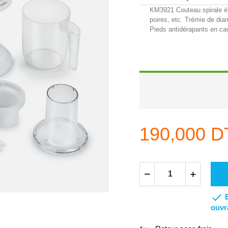
KM3921 Couteau spirale él
poires, etc. Trémie de dia
Pieds antidérapants en ca
190,000 D

ouvr