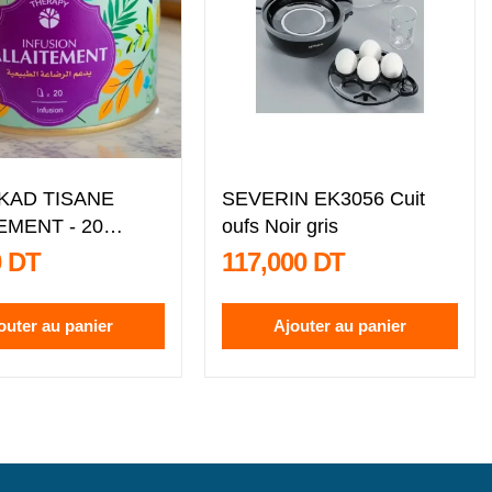
KAD TISANE
SEVERIN EK3056 Cuit
EMENT - 20
oufs Noir gris
TS
0 DT
117,000 DT
outer au panier
Ajouter au panier