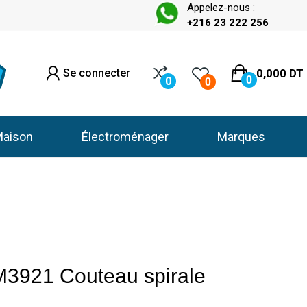
Appelez-nous :
+216 23 222 256
Se connecter
0,000 DT
0
0
0
aison
Électroménager
Marques
921 Couteau spirale